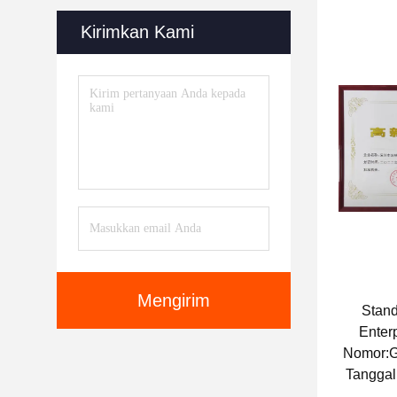
Tanggal
Kirimkan Kami
Mengirim
Stand
Enterp
Nomor:
Tanggal