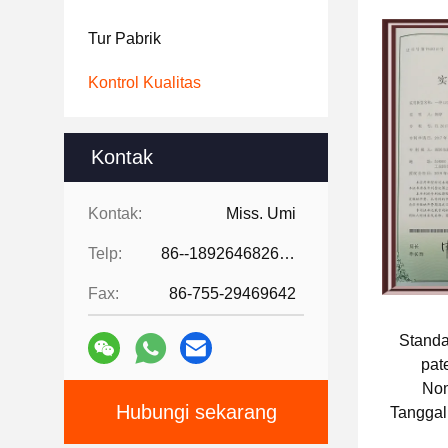
Tur Pabrik
Kontrol Kualitas
Kontak
Kontak:
Miss. Umi
Telp:
86--18926468268-15989898006
Fax:
86-755-29469642
Standar
pate
No
Hubungi sekarang
Tanggal