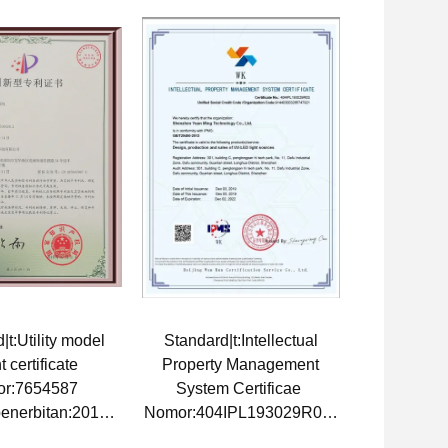
|t:Utility model
Standard|t:Intellectual
t certificate
Property Management
r:7654587
System Certificae
enerbitan:2017-
Nomor:404IPL193029R0S
11-14
Tanggal penerbitan:2019-