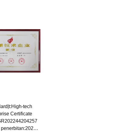
 kadaluarsa:2027-
Tanggal kadaluarsa:2027-
Tanggal k
11-14
11-21
ard|t:High-tech
rise Certificate
GR202244204257
 penerbitan:2022-
12-19