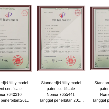
d|t:Utility model
Standard|t:Utility model
Standard
nt certificate
patent certificate
paten
mor:7640310
Nomor:7655441
Nomo
 penerbitan:2017-
Tanggal penerbitan:2017-
Tanggal p
11-14
11-21