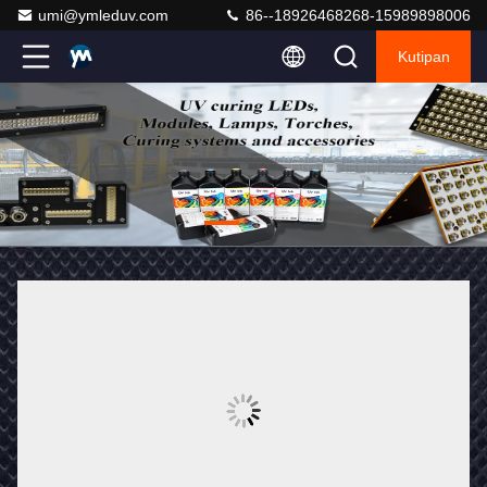
umi@ymleduv.com
86--18926468268-15989898006
Kutipan