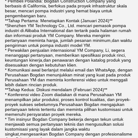
* Pembeli Polandia: Bogdan Construction Company yang
berbasis di California, berfokus pada proyek infrastruktur skala
besar, mencari pompa industri yang hemat biaya untuk
pengembangan baru.
**Tahap Pertama: Menetapkan Kontak (Januari 2024)**
*
Shenzhen YM Technology Co., Ltd.
mencari pemasok pompa
industri di Alibaba International dan tertarik pada halaman rumah
dan informasi produk YM Company. Mereka mengirim
pertanyaan meminta harga, jumlah pesanan minimum,dan waktu
pengiriman untuk pompa industri model YM.
* Perwakilan penjualan internasional YM Company, Li, segera
menanggapi pertanyaan, memberikan spesifikasi produk rinci,
keuntungan kinerja,dan penawaran dengan katalog produk yang
disesuaikan dengan kebutuhan klien.
* Komunikasi awal berlanjut melalui email dan WhatsApp, dengan
Perusahaan Bogdan menunjukkan minat yang kuat pada produk
Perusahaan YM dan meminta konferensi video untuk menggali
lebih dalam rincian produk.
**Tahap Kedua: Diskusi mendalam (Februari 2024)**
* Konferensi video Zoom diadakan di mana Perusahaan YM
menampilkan jalur produksi, proses kontrol kualitas, dan proyek-
proyek sukses sebelumnya.Perusahaan Bogdan mengajukan
pertanyaan teknis tertentu dan meminta pilihan kustomisasi untuk
memenuhi persyaratan proyek mereka.
* Tim insinyur Bogdan Company bekerja dengan tekun untuk
menjawab semua pertanyaan teknis dan mengusulkan solusi
kustomisasi yang layak dalam jangka waktu
singkat,mengesankan Bogdan Company dengan profesionalisme