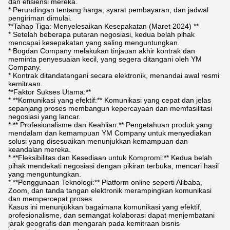
dan efisiensi mereka.
* Perundingan tentang harga, syarat pembayaran, dan jadwal
pengiriman dimulai.
**Tahap Tiga: Menyelesaikan Kesepakatan (Maret 2024) **
* Setelah beberapa putaran negosiasi, kedua belah pihak
mencapai kesepakatan yang saling menguntungkan.
* Bogdan Company melakukan tinjauan akhir kontrak dan
meminta penyesuaian kecil, yang segera ditangani oleh YM
Company.
* Kontrak ditandatangani secara elektronik, menandai awal resmi
kemitraan.
**Faktor Sukses Utama:**
* **Komunikasi yang efektif:** Komunikasi yang cepat dan jelas
sepanjang proses membangun kepercayaan dan memfasilitasi
negosiasi yang lancar.
* ** Profesionalisme dan Keahlian:** Pengetahuan produk yang
mendalam dan kemampuan YM Company untuk menyediakan
solusi yang disesuaikan menunjukkan kemampuan dan
keandalan mereka.
* **Fleksibilitas dan Kesediaan untuk Kompromi:** Kedua belah
pihak mendekati negosiasi dengan pikiran terbuka, mencari hasil
yang menguntungkan.
* **Penggunaan Teknologi:** Platform online seperti Alibaba,
Zoom, dan tanda tangan elektronik merampingkan komunikasi
dan mempercepat proses.
Kasus ini menunjukkan bagaimana komunikasi yang efektif,
profesionalisme, dan semangat kolaborasi dapat menjembatani
jarak geografis dan mengarah pada kemitraan bisnis