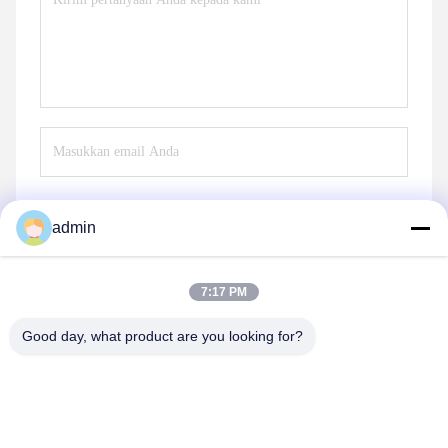
admin
Mengirim
7:17 PM
Good day, what product are you looking for?
shenzhen yuanming co., ltd
umi@ymleduv.com