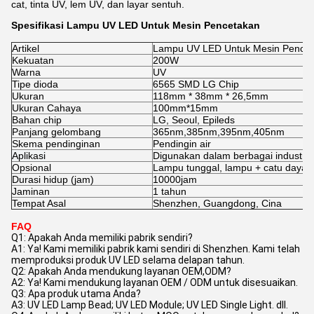
cat, tinta UV, lem UV, dan layar sentuh.
Spesifikasi Lampu UV LED Untuk Mesin Pencetakan
Artikel
Lampu UV LED Untuk Mesin Pence
Kekuatan
200W
Warna
UV
Tipe dioda
6565 SMD LG Chip
Ukuran
118mm * 38mm * 26,5mm
Ukuran Cahaya
100mm*15mm
Bahan chip
LG, Seoul, Epileds
Panjang gelombang
365nm,385nm,395nm,405nm
Skema pendinginan
Pendingin air
Aplikasi
Digunakan dalam berbagai industri p
Opsional
Lampu tunggal, lampu + catu daya, l
Durasi hidup (jam)
10000
jam
Jaminan
1 tahun
Tempat Asal
Shenzhen, Guangdong, Cina
FAQ
Q1: Apakah Anda memiliki pabrik sendiri?
A1: Ya! Kami memiliki pabrik kami sendiri di Shenzhen. Kami telah
memproduksi produk UV LED selama delapan tahun.
Q2: Apakah Anda mendukung layanan OEM,ODM?
A2: Ya! Kami mendukung layanan OEM / ODM untuk disesuaikan.
Q3: Apa produk utama Anda?
A3: UV LED Lamp Bead; UV LED Module; UV LED Single Light. dll.