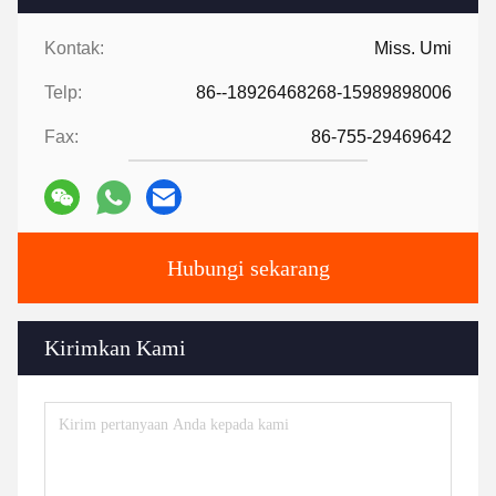
Kontak:
Miss. Umi
Telp:
86--18926468268-15989898006
Fax:
86-755-29469642
Hubungi sekarang
Kirimkan Kami