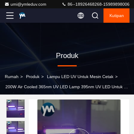
umi@ymleduv.com
86--18926468268-15989898006
Kutipan
Produk
Rumah
>
Produk
>
Lampu LED UV Untuk Mesin Cetak
>
200W Air Cooled 365nm UV LED Lamp 395nm UV LED Untuk UV
Curing