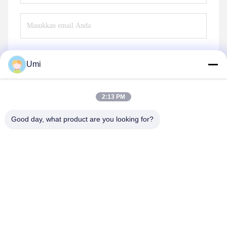
Umi
Mengirim
2:13 PM
Good day, what product are you looking for?
shenzhen yuanming co., ltd
umi@ymleduv.com
86--18926468268-15989898006
Lantai 3, Gedung 2, Zona Industri Jingsheng, No. 119
Jalan Huafan, Dalang Street, Distrik Longhua,