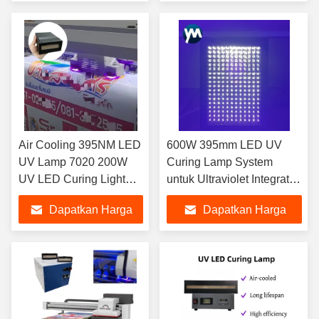
Machine
Terbaik
Terbaik
Air Cooling 395NM LED
600W 395mm LED UV
UV Lamp 7020 200W
Curing Lamp System
UV LED Curing Light
untuk Ultraviolet Integrated
Lampu Ultraviolet untuk
Machine Screen Print
Dapatkan Harga
Dapatkan Harga
Epson
Exposure LED Resin
I3200/XP600/TX800 UV
Conveyor
Terbaik
Terbaik
Printer