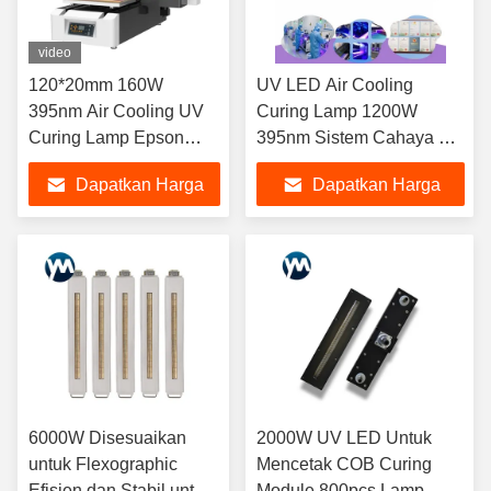
video
120*20mm 160W
UV LED Air Cooling
395nm Air Cooling UV
Curing Lamp 1200W
Curing Lamp Epson
395nm Sistem Cahaya UV
Printhead UV Ink
Intensitas Tinggi untuk
Dapatkan Harga
Dapatkan Harga
Varnish Drying LED
Mesin Pencetakan Offset
Light
Flexo
Terbaik
Terbaik
6000W Disesuaikan
2000W UV LED Untuk
untuk Flexographic
Mencetak COB Curing
Efisien dan Stabil untuk
Module 800pcs Lamp