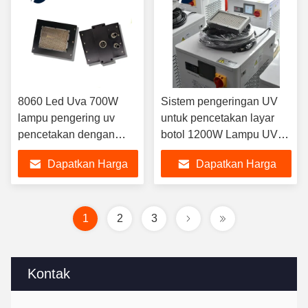
8060 Led Uva 700W
Sistem pengeringan UV
lampu pengering uv
untuk pencetakan layar
pencetakan dengan
botol 1200W Lampu UV
Lem Uv untuk Printer
Pendingin air 365nm
Dapatkan Harga
Dapatkan Harga
Inkjet 365nm
395nm
Terbaik
Terbaik
1
2
3
Kontak