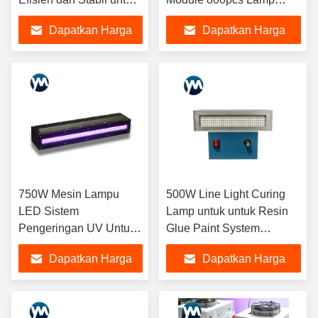
Offset Printing LED UV
Beads
Dapatkan Harga
Dapatkan Harga
Curing
Terbaik
Terbaik
750W Mesin Lampu
500W Line Light Curing
LED Sistem
Lamp untuk untuk Resin
Pengeringan UV Untuk
Glue Paint System
Pencetakan 365nm
kualitas tinggi china grosir
Dapatkan Harga
Dapatkan Harga
395nm
LED lampu UV
Terbaik
Terbaik