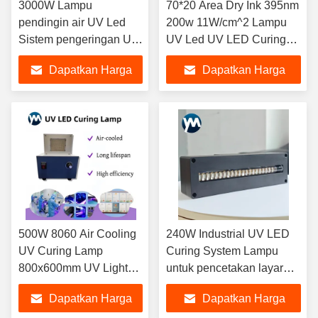
3000W Lampu
70*20 Area Dry Ink 395nm
pendingin air UV Led
200w 11W/cm^2 Lampu
Sistem pengeringan UV
UV Led UV LED Curing
Pengeringan untuk
Lamp Led Light Printer
Dapatkan Harga
Dapatkan Harga
Mesin Pencetakan
flatbed UV yang
Flexografi Kecepatan
didinginkan oleh kipas
Terbaik
Terbaik
Tinggi Label warna
500W 8060 Air Cooling
240W Industrial UV LED
UV Curing Lamp
Curing System Lampu
800x600mm UV Light
untuk pencetakan layar
untuk Flatbed Printer
pada plastik Tinta
Dapatkan Harga
Dapatkan Harga
Conveyor Belt Inkjet
pencetakan layar