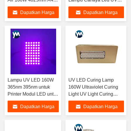
Lampu Led UV untuk
Flatbed Air Cooling UV
Dapatkan Harga
Dapatkan Harga
Pendingin Air Lampu
Led Curing System
Pengeringan Uv Led
Terbaik
Terbaik
Lampu UV LED 160W
UV LED Curing Lamp
365nm 395nm untuk
160W Ultraviolet Curing
Printer Modul LED untuk
Light UV Light Curing
Bohlam LED Lem
Equipment
Dapatkan Harga
Dapatkan Harga
Inspeksi Cat Mobil
Lampu UV
Terbaik
Terbaik