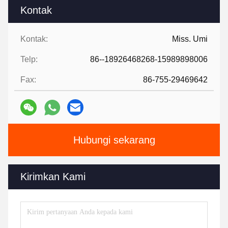
Kontak
Kontak:
Miss. Umi
Telp:
86--18926468268-15989898006
Fax:
86-755-29469642
Hubungi sekarang
Kirimkan Kami