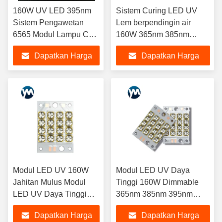
160W UV LED 395nm
Sistem Curing LED UV
Sistem Pengawetan
Lem berpendingin air
6565 Modul Lampu Chip
160W 365nm 385nm
Impor Lensa Kuarsa
395nm 405nm
Dapatkan Harga
Dapatkan Harga
untuk Mesin Cetak
Layar Lapisan Kaca
Terbaik
Terbaik
Perekat UV
Modul LED UV 160W
Modul LED UV Daya
Jahitan Mulus Modul
Tinggi 160W Dimmable
LED UV Daya Tinggi
365nm 385nm 395nm
Dimmable
405nm
Dapatkan Harga
Dapatkan Harga