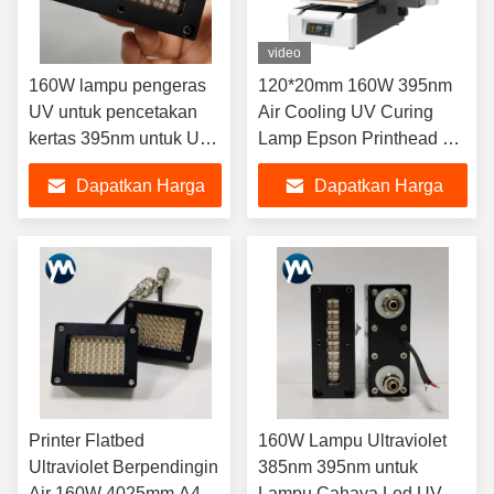
video
160W lampu pengeras
120*20mm 160W 395nm
UV untuk pencetakan
Air Cooling UV Curing
kertas 395nm untuk UV
Lamp Epson Printhead UV
Led Light Lampu lampu
Ink Varnish Drying LED
Dapatkan Harga
Dapatkan Harga
UV led printer 3D
Light
Terbaik
Terbaik
Printer Flatbed
160W Lampu Ultraviolet
Ultraviolet Berpendingin
385nm 395nm untuk
Air 160W 4025mm A4
Lampu Cahaya Led UV