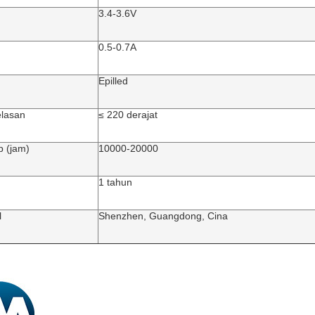
3.4-3.6V
0.5-0.7A
Epilled
lasan
≤ 220 derajat
p (jam)
10000-20000
1 tahun
l
Shenzhen, Guangdong, Cina