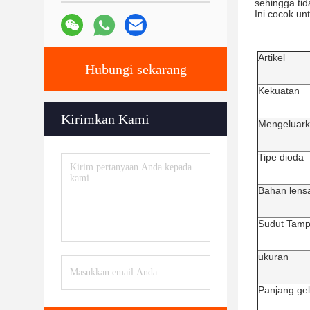
sehingga tid
Ini cocok un
Artikel
Hubungi sekarang
Kekuatan
Kirimkan Kami
Mengeluark
Tipe dioda
Bahan lensa
Sudut Tamp
ukuran
Panjang ge