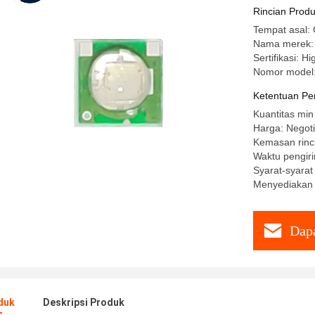
Rincian Prod
Tempat asal:
Nama merek:
Sertifikasi: H
Nomor model:
Ketentuan Pe
Kuantitas min
Harga: Negoti
Kemasan rinc
Waktu pengiri
Syarat-syara
Menyediakan
Dapa
duk
Deskripsi Produk