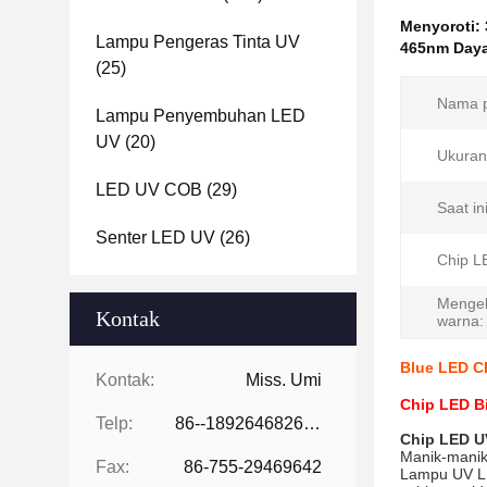
Menyoroti:
Lampu Pengeras Tinta UV
465nm Daya
(25)
Nama p
Lampu Penyembuhan LED
UV
(20)
Ukuran
LED UV COB
(29)
Saat ini
Senter LED UV
(26)
Chip L
Mengel
Kontak
warna:
Blue LED C
Kontak:
Miss. Umi
Chip LED Bi
Telp:
86--18926468268-15989898006
Chip LED U
Manik-manik
Fax:
86-755-29469642
Lampu UV LE