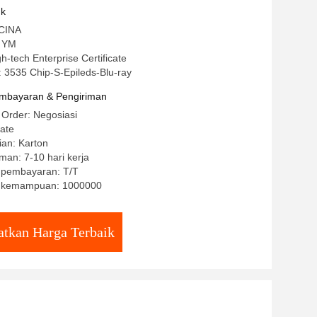
uk
 CINA
 YM
igh-tech Enterprise Certificate
 3535 Chip-S-Epileds-Blu-ray
mbayaran & Pengiriman
 Order: Negosiasi
ate
ian: Karton
man: 7-10 hari kerja
t pembayaran: T/T
 kemampuan: 1000000
tkan Harga Terbaik