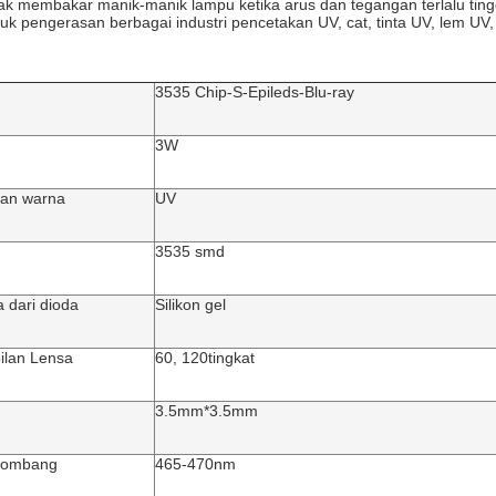
ak membakar manik-manik lampu ketika arus dan tegangan terlalu ting
tuk pengerasan berbagai industri pencetakan UV, cat, tinta UV, lem UV,
3535 Chip-S-Epileds-Blu-ray
3W
an warna
UV
3535 smd
 dari dioda
Silikon gel
ilan Lensa
60, 120
tingkat
3.5mm*3.5mm
lombang
465-470nm