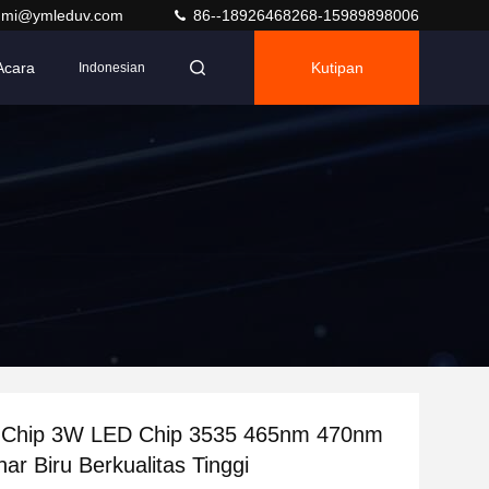
umi@ymleduv.com
86--18926468268-15989898006
Acara
Kutipan
Indonesian
 Chip 3W LED Chip 3535 465nm 470nm
ar Biru Berkualitas Tinggi