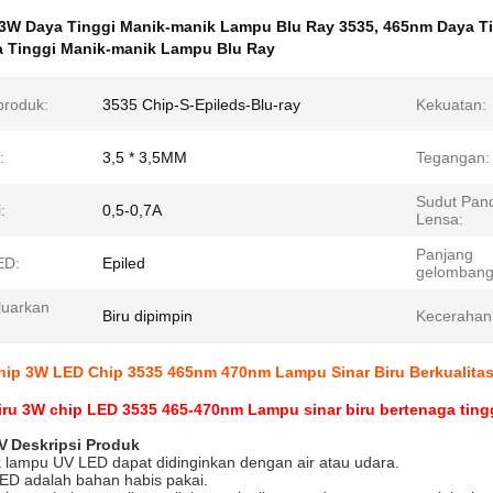
3W Daya Tinggi Manik-manik Lampu Blu Ray 3535
,
465nm Daya Ti
 Tinggi Manik-manik Lampu Blu Ray
roduk:
3535 Chip-S-Epileds-Blu-ray
Kekuatan:
:
3,5 * 3,5MM
Tegangan:
Sudut Pan
:
0,5-0,7A
Lensa:
Panjang
ED:
Epiled
gelombang
uarkan
Biru dipimpin
Kecerahan
hip 3W LED Chip 3535 465nm 470nm Lampu Sinar Biru Berkualitas
ru 3W chip LED 3535 465-470nm Lampu sinar biru bertenaga ting
V
Deskripsi Produk
 lampu UV LED dapat didinginkan dengan air atau udara.
D adalah bahan habis pakai.