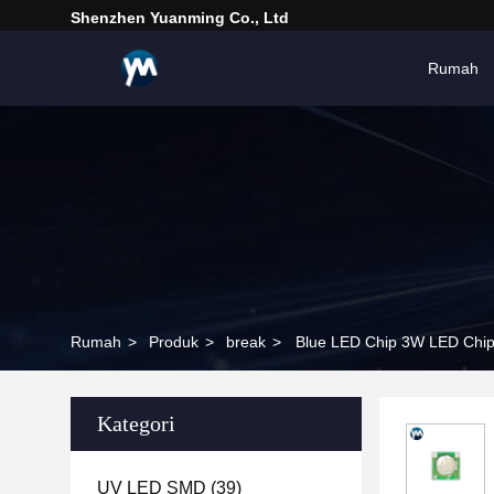
Shenzhen Yuanming Co., Ltd
Rumah
Rumah
>
Produk
>
break
>
Blue LED Chip 3W LED Chip
Kategori
UV LED SMD
(39)