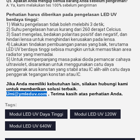
Q5. Apakah Anda menguji semua barang Anda sebelum pengiriman?
A: Ya, kami melakukan tes 100% sebelum pengiriman
Perhatian harus diberikan pada pengelasan LED UV
berdaya tinggi:
1) Waktu pengelasan tidak boleh melebihi 3 detik;
2) Suhu pengelasan harus kurang dari 260 derajat Celcius.
3) Saat mengelas, bedakan polaritas positif dan negatif, dan
hindari lensa untuk menghindari kerusakan pada lensa.
4) Lakukan tindakan pembuangan panas yang baik, terutama
LED UV berdaya tinggi sebisa mungkin untuk memastikan area
radiator yang memadai.
5) Untuk memperpanjang masa pakai dioda pemancar cahaya
ultraviolet, disarankan untuk menggunakan catu daya
penggerak arus konstan yang stabil atau IC alih-alih catu daya
penggerak tegangan konstan atau IC.
Jika Anda memiliki kebutuhan lain, silakan hubungi kami
untuk memberikan solusi terbaik.
Umi@ymleduv.com
, Terima kasih atas perhatian Anda.
Tags:
Modul LED UV Daya Tinggi
Modul LED UV 120W
Modul LED UV 640W