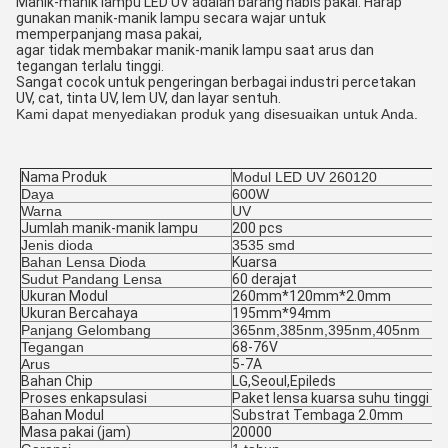
Manik-manik lampu LED UV adalah barang habis pakai. Harap
gunakan manik-manik lampu secara wajar untuk
memperpanjang masa pakai,
agar tidak membakar manik-manik lampu saat arus dan
tegangan terlalu tinggi.
Sangat cocok untuk pengeringan berbagai industri percetakan
UV, cat, tinta UV, lem UV, dan layar sentuh.
Kami dapat menyediakan produk yang disesuaikan untuk Anda.
Nama Produk
Modul LED UV 260120
Daya
600W
Warna
UV
Jumlah manik-manik lampu
200 pcs
Jenis dioda
3535 smd
Bahan Lensa Dioda
Kuarsa
Sudut Pandang Lensa
60 derajat
Ukuran Modul
260mm*120mm*2.0mm
Ukuran Bercahaya
195mm*94mm
Panjang Gelombang
365nm,385nm,395nm,405nm
Tegangan
68-76V
Arus
5-7A
Bahan Chip
LG,Seoul,Epileds
Proses enkapsulasi
Paket lensa kuarsa suhu tinggi
Bahan Modul
Substrat Tembaga 2.0mm
Masa pakai (jam)
20000