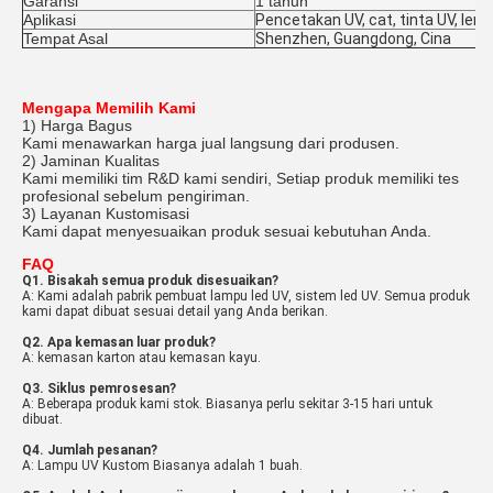
Garansi
1 tahun
Aplikasi
Pencetakan UV, cat, tinta UV, lem 
Tempat Asal
Shenzhen, Guangdong, Cina
Mengapa Memilih Kami
1) Harga Bagus
Kami menawarkan harga jual langsung dari produsen.
2) Jaminan Kualitas
Kami memiliki tim R&D kami sendiri, Setiap produk memiliki tes
profesional sebelum pengiriman.
3) Layanan Kustomisasi
Kami dapat menyesuaikan produk sesuai kebutuhan Anda.
FAQ
Q1. Bisakah semua produk disesuaikan?
A: Kami adalah pabrik pembuat lampu led UV, sistem led UV. Semua produk
kami dapat dibuat sesuai detail yang Anda berikan.
Q2. Apa kemasan luar produk?
A: kemasan karton atau kemasan kayu.
Q3. Siklus pemrosesan?
A: Beberapa produk kami stok. Biasanya perlu sekitar 3-15 hari untuk
dibuat.
Q4. Jumlah pesanan?
A: Lampu UV Kustom Biasanya adalah 1 buah.