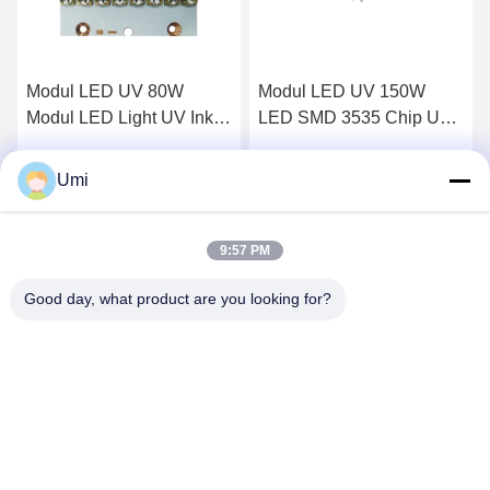
Modul LED UV 80W
Modul LED UV 150W
Modul LED Light UV Ink
LED SMD 3535 Chip UV
Curing Industri
LED Curing System
Percetakan Lensa Kuarsa
Mencetak Lensa Kuarsa
Umi
k
Dapatkan Harga Terbaik
Dapatkan Harga Terbaik
9:57 PM
Good day, what product are you looking for?
shenzhen yuanming co., ltd
umi@ymleduv.com
86--18926468268-15989898006