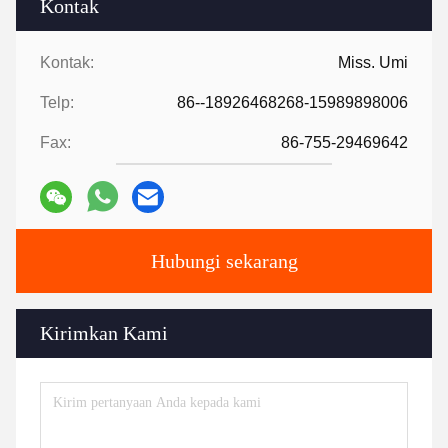
Kontak
Kontak:
Miss. Umi
Telp:
86--18926468268-15989898006
Fax:
86-755-29469642
Hubungi sekarang
Kirimkan Kami