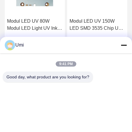
Modul LED UV 80W
Modul LED UV 150W
Modul LED Light UV Ink
LED SMD 3535 Chip UV
Curing Industri
LED Curing System
Percetakan Lensa Kuarsa
Mencetak Lensa Kuarsa
Umi
k
Dapatkan Harga Terbaik
Dapatkan Harga Terbaik
9:41 PM
Good day, what product are you looking for?
shenzhen yuanming co., ltd
umi@ymleduv.com
86--18926468268-15989898006
Lantai 3, Gedung 2, Zona Industri Jingsheng, No. 119