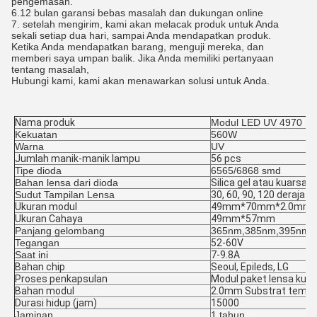
pengemasan.
6.12 bulan garansi bebas masalah dan dukungan online
7. setelah mengirim, kami akan melacak produk untuk Anda
sekali setiap dua hari, sampai Anda mendapatkan produk.
Ketika Anda mendapatkan barang, menguji mereka, dan
memberi saya umpan balik. Jika Anda memiliki pertanyaan
tentang masalah,
Hubungi kami, kami akan menawarkan solusi untuk Anda.
Nama produk
Modul LED UV 4970
Kekuatan
560W
Warna
UV
Jumlah manik-manik lampu
56 pcs
Tipe dioda
6565/6868 smd
Bahan lensa dari dioda
Silica gel atau kuarsa
Sudut Tampilan Lensa
30, 60, 90, 120 derajat
Ukuran modul
49mm*70mm*2.0mm
Ukuran Cahaya
49mm*57mm
Panjang gelombang
365nm,385nm,395nm,
Tegangan
52-60V
Saat ini
7-9.8A
Bahan chip
Seoul, Epileds
, LG
Proses penkapsulan
Modul paket lensa kuar
Bahan modul
2.0mm Substrat temb
Durasi hidup (jam)
15000
Jaminan
1 tahun