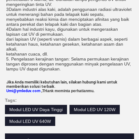
mengeringkan tinta UV.
3Dalam industri alas kaki, adalah penggunaan radiasi ultraviolet
untuk menerangi bahan pada telapak kaki sepatu,
menyebabkan reaksi kimia dan menciptakan afinitas yang baik
antara perekat dan telapak kaki dan bagian atas.
4Dalam hal industri kayu, digunakan untuk mengeraskan
lapisan cat UV di permukaan.
dari lapisan UV (seperti varnis) dalam berbagai aspek, seperti
ketahanan haus, ketahanan gesekan, ketahanan asam dan
alkali,
ketahanan cuaca, dll.
5. Pengelasan kerajinan tangan: Selama permukaan kerajinan
tangan diproses dengan menggunakan minyak pengelasan UV,
lampu UV dapat digunakan.
Jika Anda memiliki kebutuhan lain, silakan hubungi kami untuk
memberikan solusi terbaik.
Umi@ymleduv.com
,
T
Hank meminta perhatianmu.
Tags:
Modul LED UV Daya Tinggi
Modul LED UV 120W
Modul LED UV 640W