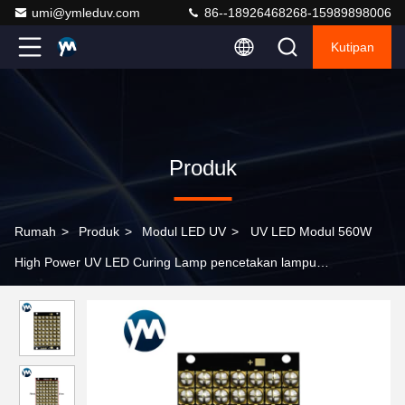
umi@ymleduv.com
86--18926468268-15989898006
Kutipan
Produk
Rumah
>
Produk
>
Modul LED UV
>
UV LED Modul 560W
High Power UV LED Curing Lamp pencetakan lampu
pengeringan UV