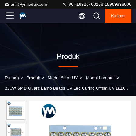
umi@ymleduv.com
86--18926468268-15989898006
Kutipan
Produk
Rumah
>
Produk
>
Modul Sinar UV
>
Modul Lampu UV
320W SMD Quarz Lamp Beads UV Led Curing Offset UV LED
Light