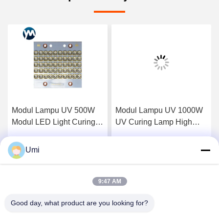
Modul Lampu UV 500W
Modul Lampu UV 1000W
Modul LED Light Curing
UV Curing Lamp High
LED UV Water Cooling
Power UV LED Untuk
UV LED 395nm
Curing Oven
Umi
k
Dapatkan Harga Terbaik
Dapatkan Harga Terbaik
9:47 AM
Good day, what product are you looking for?