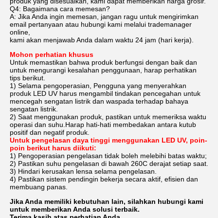
produk yang disesuaikan, kami dapat memberikan harga grosir.
Q4: Bagaimana cara memesan?
A: Jika Anda ingin memesan, jangan ragu untuk mengirimkan
email pertanyaan atau hubungi kami melalui trademanager
online,
kami akan menjawab Anda dalam waktu 24 jam (hari kerja).
Mohon perhatian khusus
Untuk memastikan bahwa produk berfungsi dengan baik dan
untuk mengurangi kesalahan penggunaan, harap perhatikan
tips berikut.
1) Selama pengoperasian, Pengguna yang menyerahkan
produk LED UV harus mengambil tindakan pencegahan untuk
mencegah sengatan listrik dan waspada terhadap bahaya
sengatan listrik.
2) Saat menggunakan produk, pastikan untuk memeriksa waktu
operasi dan suhu.Harap hati-hati membedakan antara kutub
positif dan negatif produk.
Untuk pengelasan daya tinggi menggunakan LED UV, poin-
poin berikut harus diikuti:
1) Pengoperasian pengelasan tidak boleh melebihi batas waktu;
2) Pastikan suhu pengelasan di bawah 260C derajat setiap saat.
3) Hindari kerusakan lensa selama pengelasan.
4) Pastikan sistem pendingin bekerja secara aktif, efisien dan
membuang panas.
Jika Anda memiliki kebutuhan lain, silahkan hubungi kami
untuk memberikan Anda solusi terbaik.
Terima kasih atas perhatian Anda.