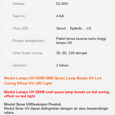
Voltase:
52-60V
Saat ini:
4-6A
Chip LED:
Seoul， Epileds， LG
Paket lensa kuarsa suhu tinggi
Proses enkapsulasi:
lampu UV
Lihat Sudut Lensa:
30, 60, 120 derajat
Jaminan:
2 tahun
Modul Lampu UV 320W SMD Quarz Lamp Beads UV Led
Curing Offset UV LED Light
Modul Lampu UV 320W smd quarz lamp beads uv led curing
offset uv led light
Modul Sinar UV
Deskripsi Produk
Modul Sinar UV dapat didinginkan dengan air atau berpendingin
udara.