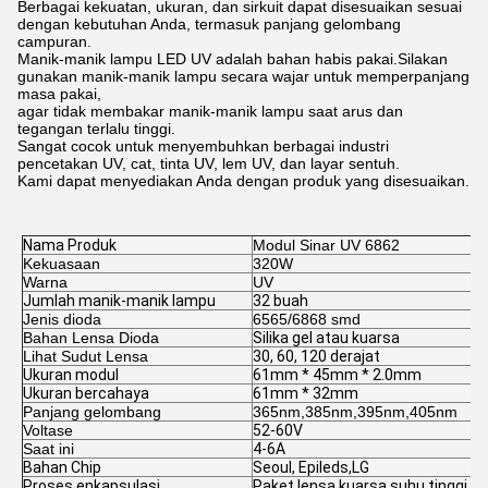
Berbagai kekuatan, ukuran, dan sirkuit dapat disesuaikan sesuai
dengan kebutuhan Anda, termasuk panjang gelombang
campuran.
Manik-manik lampu LED UV adalah bahan habis pakai.Silakan
gunakan manik-manik lampu secara wajar untuk memperpanjang
masa pakai,
agar tidak membakar manik-manik lampu saat arus dan
tegangan terlalu tinggi.
Sangat cocok untuk menyembuhkan berbagai industri
pencetakan UV, cat, tinta UV, lem UV, dan layar sentuh.
Kami dapat menyediakan Anda dengan produk yang disesuaikan.
Nama Produk
Modul Sinar UV 6862
Kekuasaan
320W
Warna
UV
Jumlah manik-manik lampu
32 buah
Jenis dioda
6565/6868 smd
Bahan Lensa Dioda
Silika gel atau kuarsa
Lihat Sudut Lensa
30, 60, 120 derajat
Ukuran modul
61mm * 45mm * 2.0mm
Ukuran bercahaya
61mm * 32mm
Panjang gelombang
365nm,385nm,395nm,405nm
Voltase
52-60V
Saat ini
4-6A
Bahan Chip
Seoul, Epileds
,LG
Proses enkapsulasi
Paket lensa kuarsa suhu tinggi l