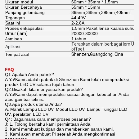
Ukuran modul
60mm * 35mm * 1.5mm
Ukuran Bercahaya
55mm * 15mm
Panjang gelombang
365nm,385nm,395nm,405nm
Tegangan
44-49V
Saat ini
2-2.8A
Proses enkapsulasi
1.5mm Paket lensa kuarsa suhu ti
Umur (jam)
20000-30000
Jaminan
1 tahun
Terapkan dalam berbagai lem UV, tin
Aplikasi
offset.
Tempat asal
Shenzen,Guangdong, Cina
FAQ
Q1.Apakah Anda pabrik?
A.Ya!Kami adalah pabrik di Shenzhen.Kami telah memproduksi
produk LED UV selama tujuh tahun.
Q2.Bisakah kita menyesuaikan produk?
A.Ya!Kami dapat memproduksi sesuai dengan kebutuhan Anda
atau gambar teknis.
Q3.Apa produk utama Anda?
A. Manik Lampu LED UV, Modul LED UV, Lampu Tunggal LED
UV, peralatan LED UV
Q4: Bagaimana cara memproses pesanan?
J: 1. Tolong beritahu kami permintaan Anda.
2. Kami membuat kutipan dan memberikan saran kami.
3. Kami akan membuat PI setelah Anda mengkonfirmasi