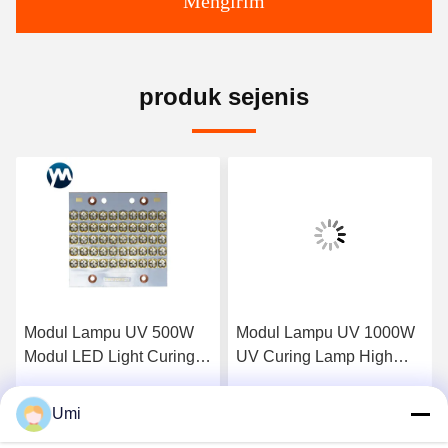
Mengirim
produk sejenis
Modul Lampu UV 500W
Modul Lampu UV 1000W
Modul LED Light Curing
UV Curing Lamp High
LED UV Water Cooling
Power UV LED Untuk
UV LED 395nm
Curing Oven
Umi
k
Dapatkan Harga Terbaik
Dapatkan Harga Terbaik