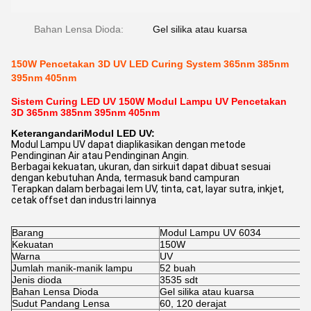
Bahan Lensa Dioda:
Gel silika atau kuarsa
150W Pencetakan 3D UV LED Curing System 365nm 385nm
395nm 405nm
Sistem Curing LED UV 150W Modul Lampu UV Pencetakan
3D 365nm 385nm 395nm 405nm
Keterangan
dari
Modul LED UV:
Modul Lampu UV dapat diaplikasikan dengan metode
Pendinginan Air atau Pendinginan Angin.
Berbagai kekuatan, ukuran, dan sirkuit dapat dibuat sesuai
dengan kebutuhan Anda, termasuk band campuran
Terapkan dalam berbagai lem UV, tinta, cat, layar sutra, inkjet,
cetak offset dan industri lainnya
Barang
Modul Lampu UV 6034
Kekuatan
150W
Warna
UV
Jumlah manik-manik lampu
52 buah
Jenis dioda
3535 sdt
Bahan Lensa Dioda
Gel silika atau kuarsa
Sudut Pandang Lensa
60, 120 derajat