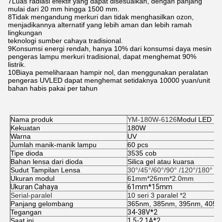
7Luas radiasi efektif yang dapat disesuaikan, dengan panjang
mulai dari 20 mm hingga 1500 mm.
8Tidak mengandung merkuri dan tidak menghasilkan ozon,
menjadikannya alternatif yang lebih aman dan lebih ramah
lingkungan
teknologi sumber cahaya tradisional.
9Konsumsi energi rendah, hanya 10% dari konsumsi daya mesin
pengeras lampu merkuri tradisional, dapat menghemat 90%
listrik.
10Biaya pemeliharaan hampir nol, dan menggunakan peralatan
pengeras UVLED dapat menghemat setidaknya 10000 yuan/unit
bahan habis pakai per tahun
Nama produk
YM-180W-6126
Modul LED U
Kekuatan
180W
Warna
UV
Jumlah manik-manik lampu
60 pcs
Tipe dioda
3535 cob
Bahan lensa dari dioda
Silica gel atau kuarsa
Sudut Tampilan Lensa
30°/45°/60°/90° /120°/180°
Ukuran modul
61mm*26mm*2.0mm
Ukuran Cahaya
61mm*15mm
Serial-paralel
10 seri 3 paralel *2
Panjang gelombang
365nm, 385nm, 395nm, 405
Tegangan
34-38V*2
Saat ini
1.5-2.1A*2