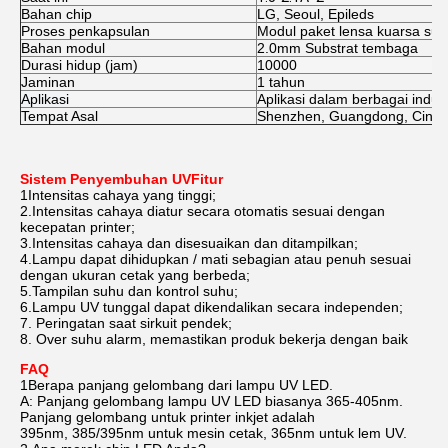
Bahan chip
LG, Seoul, Epileds
Proses penkapsulan
Modul paket lensa kuarsa suhu
Bahan modul
2.0mm Substrat tembaga
Durasi hidup (jam)
10000
Jaminan
1 tahun
Aplikasi
Aplikasi dalam berbagai indus
Tempat Asal
Shenzhen, Guangdong, Cina
Sistem Penyembuhan UV
Fitur
1Intensitas cahaya yang tinggi;
2.Intensitas cahaya diatur secara otomatis sesuai dengan
kecepatan printer;
3.Intensitas cahaya dan disesuaikan dan ditampilkan;
4.Lampu dapat dihidupkan / mati sebagian atau penuh sesuai
dengan ukuran cetak yang berbeda;
5.Tampilan suhu dan kontrol suhu;
6.Lampu UV tunggal dapat dikendalikan secara independen;
7. Peringatan saat sirkuit pendek;
8. Over suhu alarm, memastikan produk bekerja dengan baik
FAQ
1Berapa panjang gelombang dari lampu UV LED.
A: Panjang gelombang lampu UV LED biasanya 365-405nm.
Panjang gelombang untuk printer inkjet adalah
395nm, 385/395nm untuk mesin cetak, 365nm untuk lem UV.