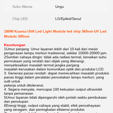
Suhu Warna:
Ungu
Chip LED:
LG/Epiled/Seoul
180W Kuarsa UVA Led Light Module led chip 365nm UV Led
Module 395nm
Keuntungan
1Umur panjang: Umur layanan lebih dari 10 kali dari mesin
pengerasan lampu merkuri tradisional, sekitar 10000-20000 jam.
2Sumber cahaya dingin: tidak ada radiasi termal, kenaikan suhu
permukaan yang rendah dari objek yang diterangi,
menyelesaikan masalah termal jangka panjang
masalah kerusakan dalam komunikasi optik dan produksi LCD.
3. Generasi panas rendah: dapat memecahkan masalah produksi
panas tinggi dalam peralatan pencetakan lampu merkuri, yang
sulit untuk
pekerja untuk ditoleransi.
4. Segera menyala, mencapai 100 kekuatan output ultraviolet
tanpa pemanasan.
5Umur layanan tidak dipengaruhi oleh jumlah waktu pembukaan
dan penutupan.
6Energi tinggi, output cahaya yang stabil, efek pencahayaan
yang seragam, dan peningkatan efisiensi produksi.