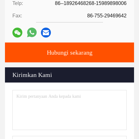
Telp:
86--18926468268-15989898006
Fax:
86-755-29469642
Hubungi sekarang
Kirimkan Kami