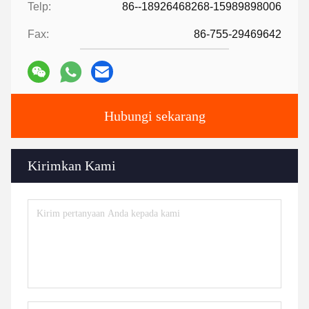
Telp:
86--18926468268-15989898006
Fax:
86-755-29469642
Hubungi sekarang
Kirimkan Kami