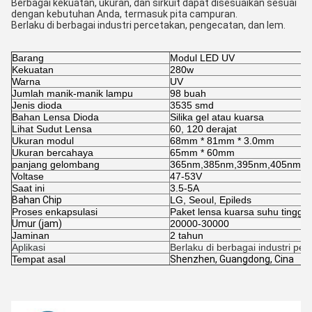
Berbagai kekuatan, ukuran, dan sirkuit dapat disesuaikan sesuai
dengan kebutuhan Anda, termasuk pita campuran.
Berlaku di berbagai industri percetakan, pengecatan, dan lem.
Barang
Modul LED UV
Kekuatan
280w
Warna
UV
Jumlah manik-manik lampu
98 buah
Jenis dioda
3535 smd
Bahan Lensa Dioda
Silika gel atau kuarsa
Lihat Sudut Lensa
60, 120 derajat
Ukuran modul
68mm * 81mm * 3.0mm
Ukuran bercahaya
65mm * 60mm
panjang gelombang
365nm,385nm,395nm,405nm
Voltase
47-53V
Saat ini
3.5-5A
Bahan Chip
LG, Seoul, Epileds
Proses enkapsulasi
Paket lensa kuarsa suhu tinggi
Umur (jam)
20000-30000
Jaminan
2 tahun
Aplikasi
Berlaku di berbagai industri pe
Tempat asal
Shenzhen, Guangdong, Cina