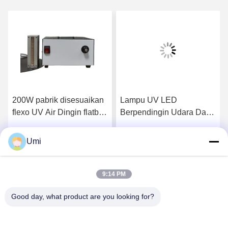
200W pabrik disesuaikan
Lampu UV LED
flexo UV Air Dingin flatbed
Berpendingin Udara Daya
395nm UV tinta
Tinggi 1600W Sistem
pengeringan sistem
Lampu UV Industri untuk
Umi
k
Dapatkan Harga Terbaik
Dapatkan Harga Terbaik
paparan sablon
9:14 PM
Good day, what product are you looking for?
shenzhen yuanming co., ltd