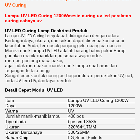
UV Curing
Lampu UV LED Curing 1200W
mesin curing uv led peralatan
curing cahaya uv
UV LED Curing Lamp
Deskripsi Produk
Lampu
dapat didinginkan dengan udara.
UV LED Curing Lamp
Berbagai daya, ukuran, dan sirkuit dapat disesuaikan sesuai
kebutuhan Anda, termasuk panjang gelombang campuran.
Manik-manik lampu UV LED adalah barang habis pakai. Harap
gunakan manik-manik lampu secara wajar untuk
memperpanjang masa pakai,
agar tidak membakar manik-manik lampu saat arus dan
tegangan terlalu tinggi.
Sangat cocok untuk curing berbagai industri percetakan UV, cat,
tinta UV, lem UV, dan layar sentuh.
Detail Cepat Modul UV LED
Item
Lampu UV LED Curing 1200W
Daya
1200W
Warna
UV
Jumlah manik-manik lampu
400 pcs
Tipe dioda
tipe smd 3535
Ukuran
320*64*17MM
Ukuran Bercahaya
300*25MM
Bahan Chip
LG,Seoul,Epileds