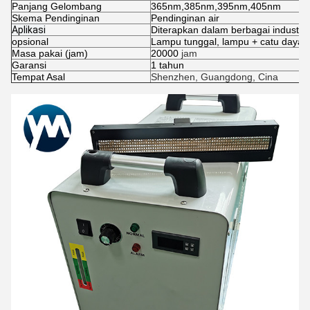
Panjang Gelombang
365nm,385nm,395nm,405nm
Skema Pendinginan
Pendinginan air
Aplikasi
Diterapkan dalam berbagai industri
opsional
Lampu tunggal, lampu + catu daya, l
Masa pakai (jam)
20000
jam
Garansi
1 tahun
Tempat Asal
Shenzhen, Guangdong, Cina