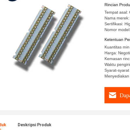
Rincian Prod
Tempat asal:
Nama merek:
Sertifikasi: H
Nomor model
Ketentuan Pe
Kuantitas min
Harga: Negoti
Kemasan rinc
Waktu pengiri
Syarat-syara
Menyediakan
Dapa
duk
Deskripsi Produk