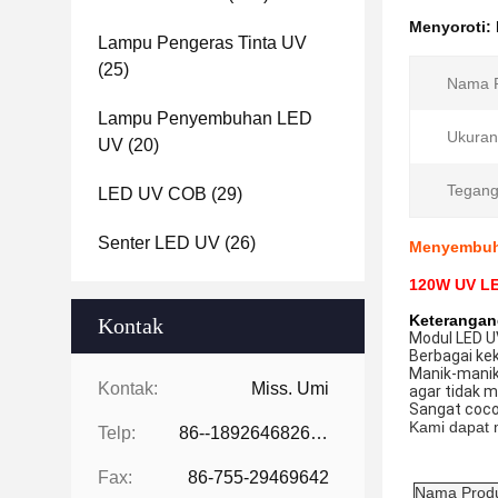
Menyoroti:
Lampu Pengeras Tinta UV
(25)
Nama P
Lampu Penyembuhan LED
Ukuran
UV
(20)
Tegang
LED UV COB
(29)
Senter LED UV
(26)
Menyembuh
120W UV LE
Keterangan
Kontak
Modul LED UV
Berbagai ke
Manik-manik
Kontak:
Miss. Umi
agar tidak 
Sangat cocok
Kami dapat 
Telp:
86--18926468268-15989898006
Fax:
86-755-29469642
Nama Prod