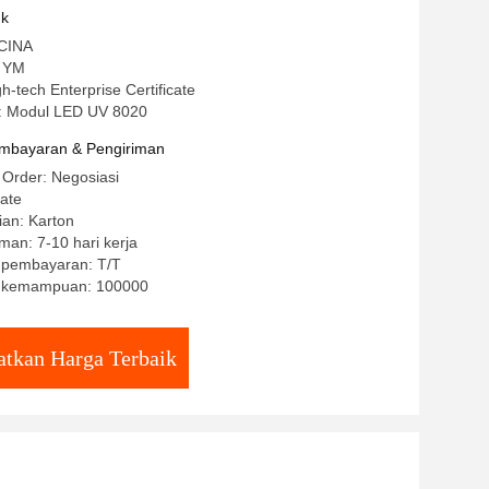
uk
 CINA
 YM
igh-tech Enterprise Certificate
: Modul LED UV 8020
mbayaran & Pengiriman
 Order: Negosiasi
ate
ian: Karton
man: 7-10 hari kerja
t pembayaran: T/T
 kemampuan: 100000
tkan Harga Terbaik