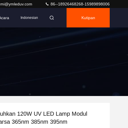
umi@ymleduv.com
86--18926468268-15989898006
Acara
Kutipan
Indonesian
uhkan 120W UV LED Lamp Modul
arsa 365nm 385nm 395nm