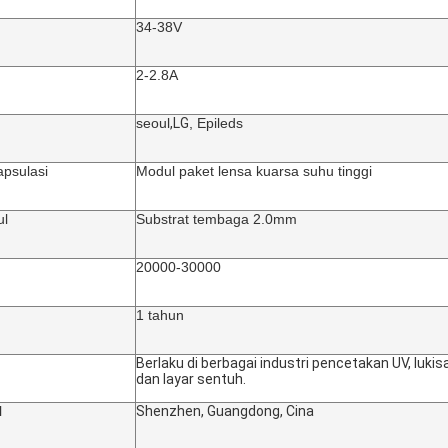
34-38V
2-2.8A
seoul
,LG
, Epileds
apsulasi
Modul paket lensa kuarsa suhu tinggi
ul
Substrat tembaga 2.0mm
20000-30000
1 tahun
Berlaku di berbagai industri pencetakan UV, lukisan
dan layar sentuh.
l
Shenzhen, Guangdong, Cina