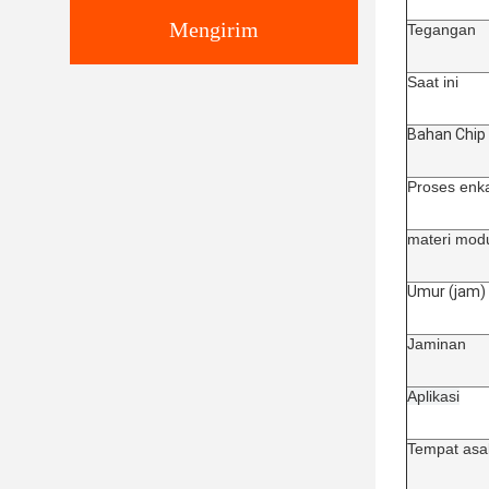
Mengirim
Tegangan
Saat ini
Bahan Chip
Proses enk
materi mod
Umur (jam)
Jaminan
Aplikasi
Tempat asa