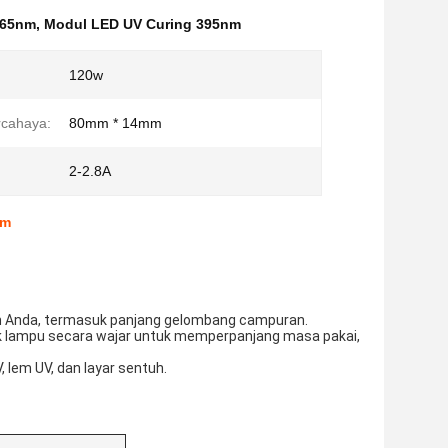
365nm
,
Modul LED UV Curing 395nm
120w
rcahaya:
80mm * 14mm
2-2.8A
nm
an Anda, termasuk panjang gelombang campuran.
k lampu secara wajar untuk memperpanjang masa pakai,
 lem UV, dan layar sentuh.