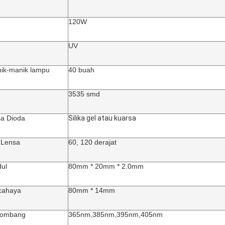
120W
UV
ik-manik lampu
40 buah
3535 smd
a Dioda
Silika gel atau kuarsa
 Lensa
60, 120 derajat
ul
80mm * 20mm * 2.0mm
cahaya
80mm * 14mm
lombang
365nm,385nm,395nm,405nm