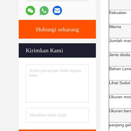
Kekuatan
Warna
Hubungi sekarang
Jumlah man
Kirimkan Kami
Jenis dioda
Bahan Lens
Lihat Sudut
Ukuran mod
Ukuran ber
panjang ge