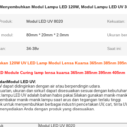
Menyembuhkan Modul Lampu LED 120W
,
Modul Lampu LED UV 
roduk:
Modul LED UV 8020
Kekuatan:
 modul:
80mm * 20mm * 2.0mm
Ukuran be
an:
34-38v
Saat ini:
kan 120W UV LED Lamp Modul Lensa Kuarsa 365nm 385nm 395
D Module Curing lamp lensa kuarsa 365nm 385nm 395nm 405nm
dari
Modul LED UV:
 dapat didinginkan dengan air atau berpendingin udara.
kuatan, ukuran dan sirkuit dapat disesuaikan sesuai dengan kebutuh
 lampu LED UV adalah bahan habis pakai.Silakan gunakan manik-mani
membakar manik-manik lampu saat arus dan tegangan terlalu tinggi.
 untuk menyembuhkan berbagai industri pencetakan UV, cat, tinta UV,
menyediakan Anda dengan produk yang disesuaikan.
uk
Modul LED UV 8020