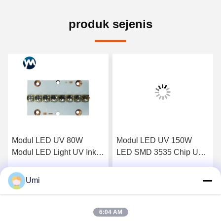
produk sejenis
Modul LED UV 80W
Modul LED UV 150W
Modul LED Light UV Ink
LED SMD 3535 Chip UV
Curing Industri
LED Curing System
Percetakan Lensa Kuarsa
Mencetak Lensa Kuarsa
Umi
k
Dapatkan Harga Terbaik
Dapatkan Harga Terbaik
6:04 AM