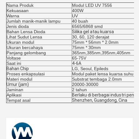
Nama Produk
Modul LED UV 7556
Kekuasaan
400W
Warna
UV
Jumlah manik-manik lampu
40 buah
Jenis dioda
6565/6868 smd
Bahan Lensa Dioda
Silika gel atau kuarsa
Lihat Sudut Lensa
30, 60, 120 derajat
Ukuran modul
75mm * 56mm * 2.0mm
Ukuran bercahaya
75mm * 30mm
Panjang gelombang
365nm,385nm,395nm,405nm
Voltase
65-75V
Saat ini
4-6A
Bahan Chip
LG, Seoul, Epileds
Proses enkapsulasi
Modul paket lensa kuarsa suhu ti
Materi modul
Substrat tembaga 2.0mm
Umur (jam)
20000-30000
Jaminan
2 tahun
Aplikasi
Berlaku di berbagai industri pence
Tempat asal
Shenzhen, Guangdong, Cina