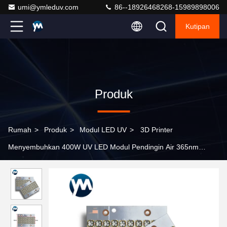
umi@ymleduv.com
86--18926468268-15989898006
Kutipan
Produk
Rumah
>
Produk
>
Modul LED UV
>
3D Printer
Menyembuhkan 400W UV LED Modul Pendingin Air 365nm
385nm 395nm 405nm