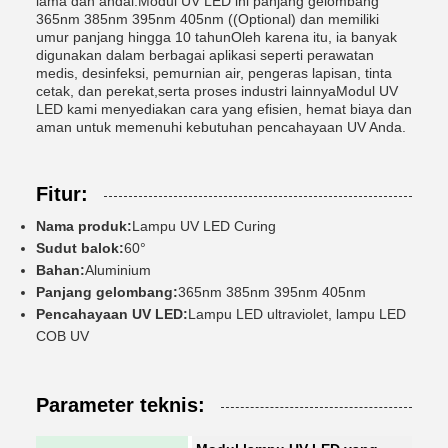
lama dan andal.Modul UV LED ini panjang gelombang
365nm 385nm 395nm 405nm ((Optional) dan memiliki
umur panjang hingga 10 tahunOleh karena itu, ia banyak
digunakan dalam berbagai aplikasi seperti perawatan
medis, desinfeksi, pemurnian air, pengeras lapisan, tinta
cetak, dan perekat,serta proses industri lainnyaModul UV
LED kami menyediakan cara yang efisien, hemat biaya dan
aman untuk memenuhi kebutuhan pencahayaan UV Anda.
Fitur:
Nama produk:
Lampu UV LED Curing
Sudut balok:
60°
Bahan:
Aluminium
Panjang gelombang:
365nm 385nm 395nm 405nm
Pencahayaan UV LED:
Lampu LED ultraviolet, lampu LED
COB UV
Parameter teknis: