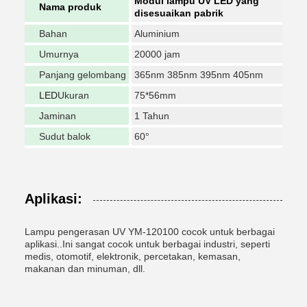
Modul lampu UV LED yang
Nama produk
disesuaikan pabrik
Bahan
Aluminium
Umurnya
20000 jam
Panjang gelombang
365nm 385nm 395nm 405nm
LED
Ukuran
75*56mm
Jaminan
1 Tahun
Sudut balok
60°
Aplikasi:
Lampu pengerasan UV YM-120100 cocok untuk berbagai
aplikasi..Ini sangat cocok untuk berbagai industri, seperti
medis, otomotif, elektronik, percetakan, kemasan,
makanan dan minuman, dll.