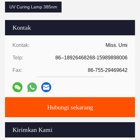
UV Curing Lamp 385nm
Kontak
Kontak:
Miss. Umi
Telp:
86--18926468268-15989898006
Fax:
86-755-29469642
Hubungi sekarang
Kirimkan Kami