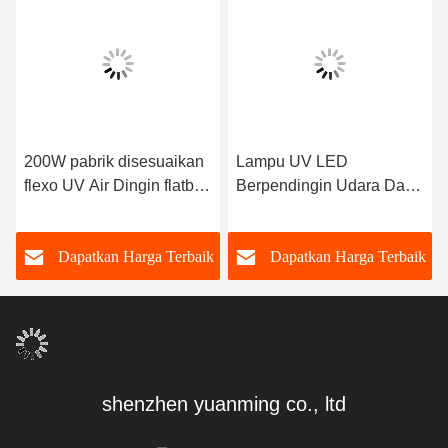
200W pabrik disesuaikan
Lampu UV LED
flexo UV Air Dingin flatbed
Berpendingin Udara Daya
395nm UV tinta
Tinggi 1600W Sistem
pengeringan sistem
Lampu UV Industri untuk
k
Dapatkan Harga Terbaik
Dapatkan Harga Terbaik
paparan sablon
shenzhen yuanming co., ltd