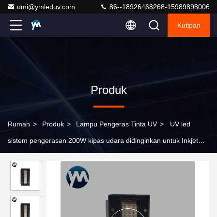
umi@ymleduv.com
86--18926468268-15989898006
Kutipan
Produk
Rumah
>
Produk
>
Lampu Pengeras Tinta UV
>
UV led
sistem pengerasan 200W kipas udara didinginkan untuk Inkjet
Flatbed UV Printer