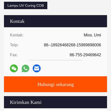
Lampu UV Curing COB
Kontak
Kontak:
Miss. Umi
Telp:
86--18926468268-15989898006
Fax:
86-755-29469642
Hubungi sekarang
Kirimkan Kami