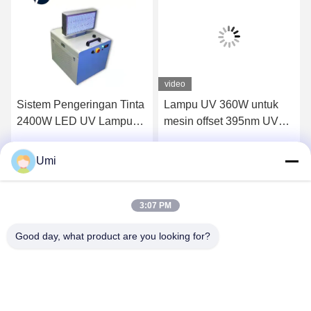
video
Sistem Pengeringan Tinta
Lampu UV 360W untuk
2400W LED UV Lampu
mesin offset 395nm UV
Ultraviolet Pendingin Air
lampu flatbed printer led
uva
Umi
k
Dapatkan Harga Terbaik
Dapatkan Harga Terbaik
3:07 PM
Good day, what product are you looking for?
shenzhen yuanming co., ltd
umi@ymleduv.com