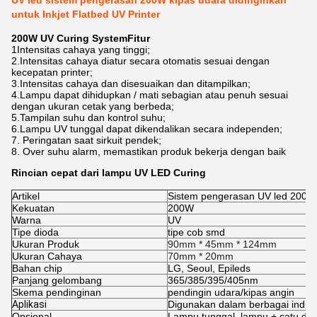
UV led sistem pengerasan 200W kipas udara didinginkan
untuk Inkjet Flatbed UV Printer
200W UV Curing System
Fitur
1Intensitas cahaya yang tinggi;
2.Intensitas cahaya diatur secara otomatis sesuai dengan
kecepatan printer;
3.Intensitas cahaya dan disesuaikan dan ditampilkan;
4.Lampu dapat dihidupkan / mati sebagian atau penuh sesuai
dengan ukuran cetak yang berbeda;
5.Tampilan suhu dan kontrol suhu;
6.Lampu UV tunggal dapat dikendalikan secara independen;
7. Peringatan saat sirkuit pendek;
8. Over suhu alarm, memastikan produk bekerja dengan baik
Rincian cepat dari lampu UV LED Curing
Artikel
Sistem pengerasan UV led 200W
Kekuatan
200W
Warna
UV
Tipe dioda
tipe cob smd
Ukuran Produk
90mm * 45mm * 124mm
Ukuran Cahaya
70mm * 20mm
Bahan chip
LG, Seoul, Epileds
Panjang gelombang
365/385/395/405nm
Skema pendinginan
pendingin udara/kipas angin
Aplikasi
Digunakan dalam berbagai industr
Opsional
Lampu tunggal, lampu + catu day