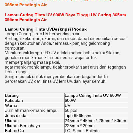
395nm Pendingin Air
Lampu Curing Tinta UV 600W Daya Tinggi UV Curing 365nm
395nm Pendingin Air
Lampu Curing Tinta UV
Deskripsi Produk
Lampu Curing Tinta UV berpendingin air.
Berbagai kekuatan, ukuran, dan sirkuit dapat disesuaikan sesuai
dengan kebutuhan Anda, termasuk panjang gelombang
campuran.
Manik-manik lampu LED UV adalah bahan habis pakai.Silakan
gunakan manik-manik lampu secara wajar untuk
memperpanjang masa pakai,
agar manik-manik lampu tidak terbakar saat arus dan tegangan
terlalu tinggi.
Sangat cocok untuk menyembuhkan berbagai industri
percetakan UV, cat, tinta UV, lem UV, dan layar sentuh.
Barang
Lampu Curing Tinta UV 600W
Kekuatan
600W
Warna
UV
Jumlah manik-manik lampu
60 pcs
Jenis dioda
Tipe 6565 smd
Ukuran
245mm * 45mm * 28mm * 50mm
Ukuran Bercahaya
225mm * 20mm
Bahan Cip
LG, Seoul, Epileds