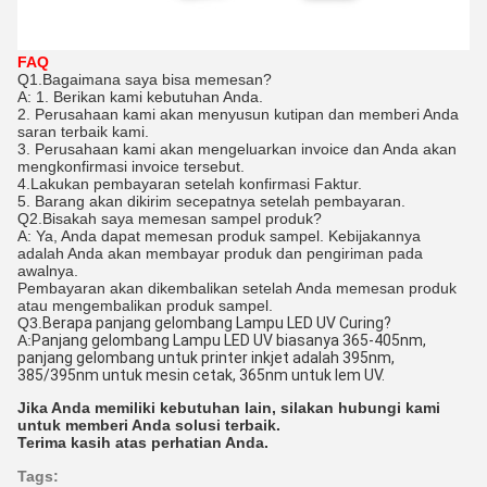
FAQ
Q1.Bagaimana saya bisa memesan?
A: 1. Berikan kami kebutuhan Anda.
2. Perusahaan kami akan menyusun kutipan dan memberi Anda
saran terbaik kami.
3. Perusahaan kami akan mengeluarkan invoice dan Anda akan
mengkonfirmasi invoice tersebut.
4.Lakukan pembayaran setelah konfirmasi Faktur.
5. Barang akan dikirim secepatnya setelah pembayaran.
Q2.Bisakah saya memesan sampel produk?
A: Ya, Anda dapat memesan produk sampel. Kebijakannya
adalah Anda akan membayar produk dan pengiriman pada
awalnya.
Pembayaran akan dikembalikan setelah Anda memesan produk
atau mengembalikan produk sampel.
Q3.
Berapa panjang gelombang Lampu LED UV Curing?
A:
Panjang gelombang Lampu LED UV biasanya 365-405nm,
panjang gelombang untuk printer inkjet adalah 395nm,
385/395nm untuk mesin cetak, 365nm untuk lem UV.
Jika Anda memiliki kebutuhan lain, silakan hubungi kami
untuk memberi Anda solusi terbaik.
Terima kasih atas perhatian Anda.
Tags: