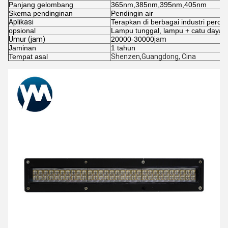
Panjang gelombang
365nm,385nm,395nm,405nm
Skema pendinginan
Pendingin air
Aplikasi
Terapkan di berbagai industri perce
opsional
Lampu tunggal, lampu + catu daya, l
Umur (jam)
20000-30000
jam
Jaminan
1 tahun
Tempat asal
Shenzen,Guangdong, Cina