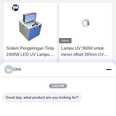
video
Sistem Pengeringan Tinta
Lampu UV 360W untuk
2400W LED UV Lampu
mesin offset 395nm UV
Ultraviolet Pendingin Air
lampu flatbed printer led
uva
Umi
k
Dapatkan Harga Terbaik
Dapatkan Harga Terbaik
1:02 PM
Good day, what product are you looking for?
shenzhen yuanming co., ltd