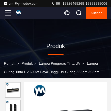
umi@ymleduv.com
86--18926468268-15989898006
Kutipan
Produk
Rumah
>
Produk
>
Lampu Pengeras Tinta UV
>
Lampu
Curing Tinta UV 600W Daya Tinggi UV Curing 365nm 395nm
Pendingin Air