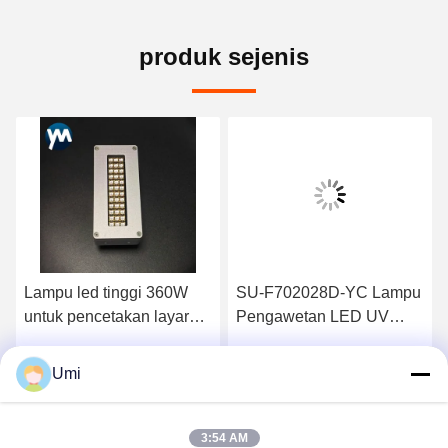
produk sejenis
Lampu led tinggi 360W
SU-F702028D-YC Lampu
untuk pencetakan layar
Pengawetan LED UV
Dingin air untuk pengering
Berpendingin Kipas 200W
tinta LED dan aplikasi
395nm Ungu 6090/6045
Umi
k
Dapatkan Harga Terbaik
Dapatkan Harga Terbaik
penyembuhan lem di
Printer Flatbed G5 G6
bidang pencetakan
Inkjet Pra Pengawetan
3:54 AM