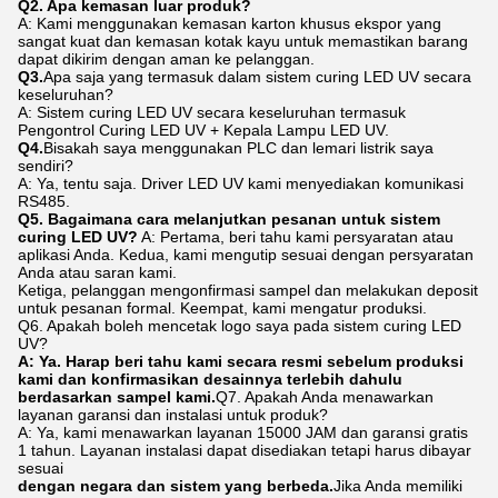
Q2. Apa kemasan luar produk?
A: Kami menggunakan kemasan karton khusus ekspor yang
sangat kuat dan kemasan kotak kayu untuk memastikan barang
dapat dikirim dengan aman ke pelanggan.
Q3.
Apa saja yang termasuk dalam sistem curing LED UV secara
keseluruhan?
A: Sistem curing LED UV secara keseluruhan termasuk
Pengontrol Curing LED UV + Kepala Lampu LED UV.
Q4.
Bisakah saya menggunakan PLC dan lemari listrik saya
sendiri?
A: Ya, tentu saja. Driver LED UV kami menyediakan komunikasi
RS485.
Q5. Bagaimana cara melanjutkan pesanan untuk sistem
curing LED UV?
A: Pertama, beri tahu kami persyaratan atau
aplikasi Anda. Kedua, kami mengutip sesuai dengan persyaratan
Anda atau saran kami.
Ketiga, pelanggan mengonfirmasi sampel dan melakukan deposit
untuk pesanan formal. Keempat, kami mengatur produksi.
Q6. Apakah boleh mencetak logo saya pada sistem curing LED
UV?
A: Ya. Harap beri tahu kami secara resmi sebelum produksi
kami dan konfirmasikan desainnya terlebih dahulu
berdasarkan sampel kami.
Q7. Apakah Anda menawarkan
layanan garansi dan instalasi untuk produk?
A: Ya, kami menawarkan layanan 15000 JAM dan garansi gratis
1 tahun. Layanan instalasi dapat disediakan tetapi harus dibayar
sesuai
dengan negara dan sistem yang berbeda.
Jika Anda memiliki