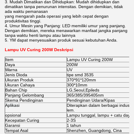
3. Mudah Dimatikan dan Dihidupkan: Mudah dihidupkan dan
dimatikan tanpa penurunan intensitas. Dengan demikian, tidak
ada waktu pemanasan
yang mengarah pada operasi yang lebih cepat dengan
produktivitas tinggi.
4. Umur Mesin yang Panjang: LED memiliki umur yang panjang.
Dengan demikian, mereka menawarkan manfaat jangka panjang
tanpa waktu henti lampu atau lainnya
5. YM dapat menyesuaikan produk sesuai kebutuhan Anda.
Lampu UV Curing 200W D
eskripsi
Item
Lampu UV Curing 200W
Daya
200W
Warna
UV
Jenis Dioda
tipe smd 3535
Ukuran Produk
370*91*120mm
Ukuran Cahaya
300*10mm
Bahan Chip
LG,Seoul,Epileds
Panjang Gelombang
365/385/395405nm
Skema Pendinginan
Pendinginan Udara/Kipas
Aplikasi
Diterapkan dalam berbagai industr
lem.
opsional
Lampu tunggal, lampu + catu daya, 
Kecepatan Curing
2-3S
Garansi
1 tahun
Tempat Asal
Shenzhen, Guangdong, Cina