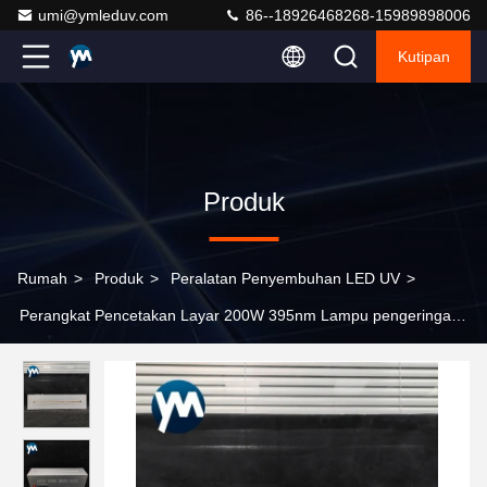
umi@ymleduv.com
86--18926468268-15989898006
Kutipan
Produk
Rumah
>
Produk
>
Peralatan Penyembuhan LED UV
>
Perangkat Pencetakan Layar 200W 395nm Lampu pengeringan
UV Dingin Udara