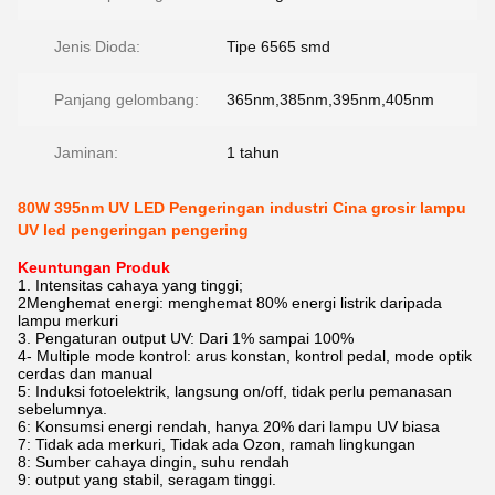
Jenis Dioda:
Tipe 6565 smd
Panjang gelombang:
365nm,385nm,395nm,405nm
Jaminan:
1 tahun
80W 395nm UV LED Pengeringan industri Cina grosir lampu
UV led pengeringan pengering
Keuntungan Produk
1. Intensitas cahaya yang tinggi;
2Menghemat energi: menghemat 80% energi listrik daripada
lampu merkuri
3. Pengaturan output UV: Dari 1% sampai 100%
4- Multiple mode kontrol: arus konstan, kontrol pedal, mode optik
cerdas dan manual
5: Induksi fotoelektrik, langsung on/off, tidak perlu pemanasan
sebelumnya.
6: Konsumsi energi rendah, hanya 20% dari lampu UV biasa
7: Tidak ada merkuri, Tidak ada Ozon, ramah lingkungan
8: Sumber cahaya dingin, suhu rendah
9: output yang stabil, seragam tinggi.