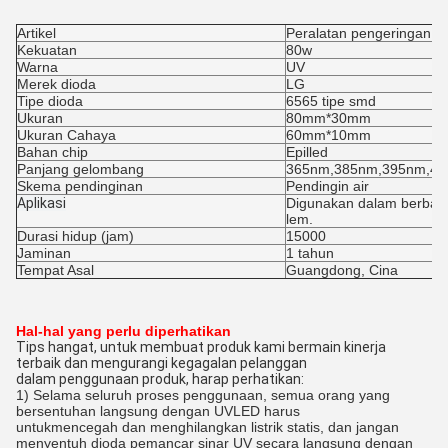
Artikel
Peralatan pengeringan
Kekuatan
80w
Warna
UV
Merek dioda
LG
Tipe dioda
6565 tipe smd
Ukuran
80mm*30mm
Ukuran Cahaya
60mm*10mm
Bahan chip
Epilled
Panjang gelombang
365nm,385nm,395nm,4
Skema pendinginan
Pendingin air
Aplikasi
Digunakan dalam berbagai
lem.
Durasi hidup (jam)
15000
Jaminan
1 tahun
Tempat Asal
Guangdong, Cina
Hal-hal yang perlu diperhatikan
Tips hangat, untuk membuat produk kami bermain kinerja
terbaik dan mengurangi kegagalan pelanggan
dalam penggunaan produk, harap perhatikan:
1) Selama seluruh proses penggunaan, semua orang yang
bersentuhan langsung dengan UVLED harus
untuk
mencegah dan menghilangkan listrik statis, dan jangan
menyentuh dioda pemancar sinar UV secara langsung dengan