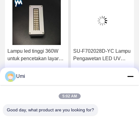
Lampu led tinggi 360W
SU-F702028D-YC Lampu
untuk pencetakan layar
Pengawetan LED UV
Dingin air untuk pengering
Berpendingin Kipas 200W
tinta LED dan aplikasi
395nm Ungu 6090/6045
Umi
k
Dapatkan Harga Terbaik
Dapatkan Harga Terbaik
penyembuhan lem di
Printer Flatbed G5 G6
bidang pencetakan
Inkjet Pra Pengawetan
5:02 AM
Good day, what product are you looking for?
shenzhen yuanming co., ltd