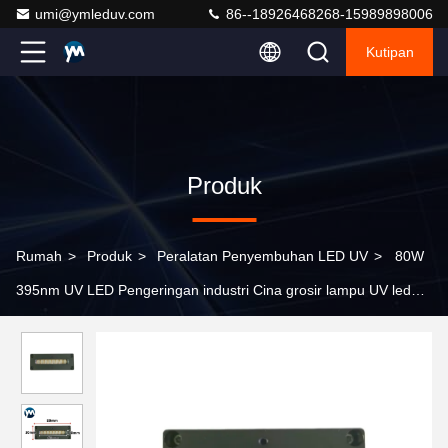
umi@ymleduv.com
86--18926468268-15989898006
Kutipan
Produk
Rumah
>
Produk
>
Peralatan Penyembuhan LED UV
>
80W
395nm UV LED Pengeringan industri Cina grosir lampu UV led
pengeringan pengering