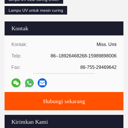
Lampu UV untuk mesin curing
Kontak
Kontak:
Miss. Umi
Telp:
86--18926468268-15989898006
Fax:
86-755-29469642
Hubungi sekarang
Kirimkan Kami